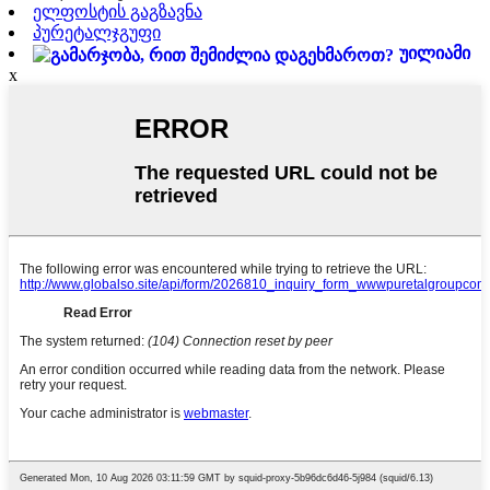
ელფოსტის გაგზავნა
პურეტალჯგუფი
უილიამი
x