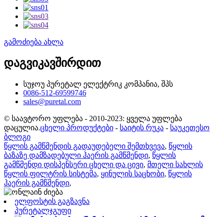
გამოძიება ახლა
დაგვიკავშირდით
სუჯოუ პურეტალ ელექტრიკ კომპანია, შპს
0086-512-69599746
sales@puretal.com
© საავტორო უფლება - 2010-2023: ყველა უფლება
დაცულია.
ცხელი პროდუქტები
-
საიტის რუკა
-
საუკეთესო
ბლოგი
წყლის გამწმენდის გადაუდებელი შემთხვევა
,
წყლის
ბაზაზე დამზადებული ჰაერის გამწმენდი
,
წყლის
გამწმენდი დისპენსერი ცხელი და ცივი
,
მთელი სახლის
წყლის ფილტრის სისტემა
,
ყინულის საცხობი
,
წყლის
ჰაერის გამწმენდი
,
ელფოსტის გაგზავნა
პურეტალჯგუფი