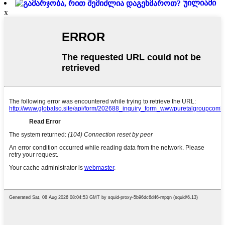
უილიამი
x